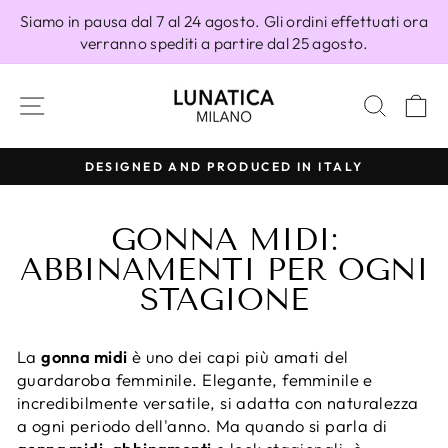
Vai
Siamo in pausa dal 7 al 24 agosto. Gli ordini effettuati ora
direttamente
verranno spediti a partire dal 25 agosto.
ai
contenuti
NAVIGAZIONE DEL SITO
CERC
C
100% MADE IN ITALY
Metti
in
GONNA MIDI:
pausa
presentazione
ABBINAMENTI PER OGNI
STAGIONE
La
gonna midi
è uno dei capi più amati del
guardaroba femminile. Elegante, femminile e
incredibilmente versatile, si adatta con naturalezza
a ogni periodo dell'anno. Ma quando si parla di