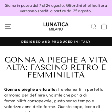
Vai
Siamo in pausa dal 7 al 24 agosto. Gli ordini effettuati ora
direttamente
verranno spediti a partire dal 25 agosto.
ai
contenuti
NAVIGAZIONE DEL SITO
CERC
C
ALY
100% MADE IN ITALY
Metti
in
GONNA A PIEGHE A VITA
pausa
presentazione
ALTA: FASCINO RETRÒ E
FEMMINILITÀ
Gonna a pieghe a vita alta
: tre elementi in perfetta
armonia per definire uno stile che parla di
femminilità consapevole, gusto senza tempo e
valorizzazione delle forme. Questo capo, icona di