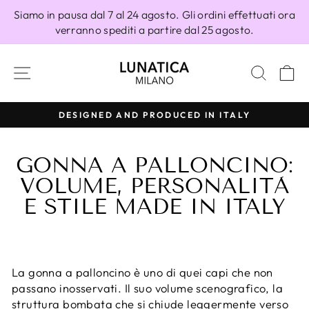
Vai
Siamo in pausa dal 7 al 24 agosto. Gli ordini effettuati ora
direttamente
verranno spediti a partire dal 25 agosto.
ai
contenuti
NAVIGAZIONE DEL SITO
CERC
C
DESIGNED AND PRODUCED IN ITALY
Metti
in
GONNA A PALLONCINO:
pausa
presentazione
VOLUME, PERSONALITÀ
E STILE MADE IN ITALY
La gonna a palloncino è uno di quei capi che non
passano inosservati. Il suo volume scenografico, la
struttura bombata che si chiude leggermente verso