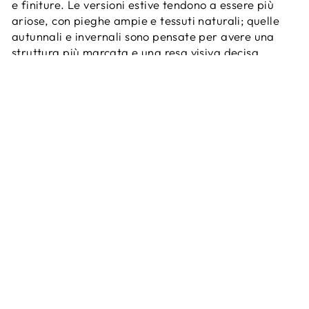
e finiture. Le versioni estive tendono a essere più
ariose, con pieghe ampie e tessuti naturali; quelle
autunnali e invernali sono pensate per avere una
struttura più marcata e una resa visiva decisa,
ideale per contesti eleganti o lavorativi.
In ogni stagione, ciò che resta immutato è il piacere
di indossare un capo che accompagna i movimenti
con leggerezza ma lascia il segno. Perché una gonna
a palloncino non si dimentica: entra nella memoria
visiva, colpisce per la sua forma, convince per come
fa sentire chi la sceglie.
Terms of service
Refund policy
CONTACT
Store Locator