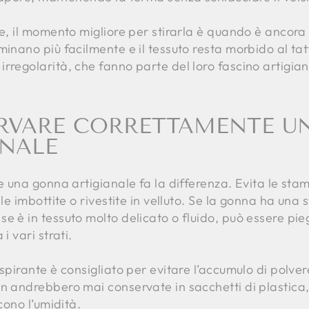
ne, il momento migliore per stirarla è quando è ancor
inano più facilmente e il tessuto resta morbido al tatt
rregolarità, che fanno parte del loro fascino artigian
RVARE CORRETTAMENTE U
ANALE
ne una gonna artigianale fa la differenza. Evita le sta
lle imbottite o rivestite in velluto. Se la gonna ha una
e è in tessuto molto delicato o fluido, può essere pie
i vari strati.
spirante è consigliato per evitare l’accumulo di polvere
on andrebbero mai conservate in sacchetti di plastica
cono l’umidità.