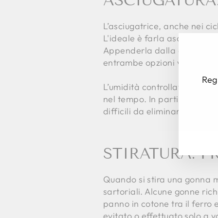
ASCIUGATURA
L’asciugatrice, anche nei ci
L'ideale è farla asciugare al
Appenderla dalla cintura su 
entrambe opzioni valide, a 
Regi
L’umidità controllata è impo
nel tempo. In particolare il
INS
ISC
difficili da eliminare.
LA
TU
EM
STIRATURA: P
Quando si stira una gonna mid
sartoriali. Alcune gonne ri
panno in cotone tra il ferro 
evitato o effettuato solo a