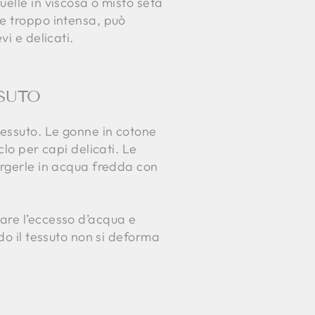
elle in viscosa o misto seta
se troppo intensa, può
i e delicati.
SUTO
tessuto. Le gonne in cotone
lo per capi delicati. Le
ergerle in acqua fredda con
are l’eccesso d’acqua e
do il tessuto non si deforma