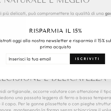
: NATURALE È MEGLIO
cli più delicati, può compromettere la qualità di una
go
l'aria, lontano dalla luce diretta del sole, che potrebbe
una gruccia imbottita o lasciarla in piano su un asci
RISPARMIA IL 15%
seconda della delicatezza del capo.
strati oggi alla nostra newsletter e risparmia il 15% su
rtante: ambienti troppo secchi o troppo umidi possono 
primo acquisto
 lino, se non asciugato correttamente, può risultare ri
ERISCI
RIVITI
ISCRIVITI
A
AIL
RECISIONE E DELICATEZZA
i artigianale, occorre valutare con attenzione il tipo 
chiedono una passata leggera di ferro a bassa tempera
e il capo. Per le gonne plissettate o con pieghe struttu
 vapore, mantenendo la forma senza schiacciare il vol