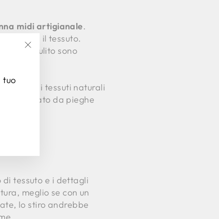
nna midi artigianale
.
 scolorire il tessuto.
ugamano pulito sono
"Chiudi
(esc)"
l tuo
rovinare i tessuti naturali
gido o segnato da pieghe
di tessuto e i dettagli
tura, meglio se con un
rate, lo stiro andrebbe
ume.