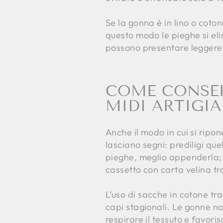
Se la gonna è in lino o coto
questo modo le pieghe si elim
possono presentare leggere i
COME CONSE
MIDI ARTIGI
Anche il modo in cui si ripo
lasciano segni: prediligi que
pieghe, meglio appenderla; s
cassetto con carta velina tra 
L’uso di sacche in cotone tra
capi stagionali. Le gonne n
respirare il tessuto e favoris