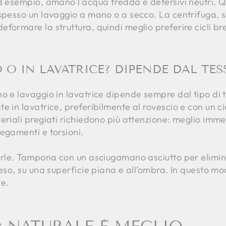
d esempio, amano l'acqua fredda e detersivi neutri. Qu
 spesso un lavaggio a mano o a secco. La centrifuga, 
ormare la struttura, quindi meglio preferire cicli brev
O IN LAVATRICE? DIPENDE DAL TES
o e lavaggio in lavatrice dipende sempre dal tipo di 
 in lavatrice, preferibilmente al rovescio e con un cic
eriali pregiati richiedono più attenzione: meglio imm
egamenti e torsioni.
zarle. Tampona con un asciugamano asciutto per elimin
teso, su una superficie piana e all’ombra. In questo mo
te.