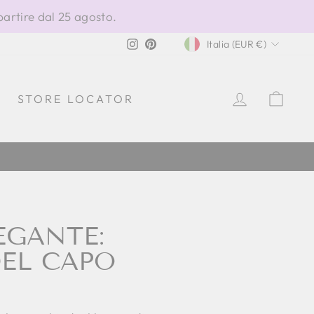
partire dal 25 agosto.
VALUTA
Instagram
Pinterest
Italia (EUR €)
ACCEDI
CAR
STORE LOCATOR
EGANTE:
EL CAPO