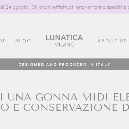
al 24 agosto. Gli ordini effettuati ora verranno spediti a 
OP
BLOG
ABOUT US
100% MADE IN ITALY
Metti
in
pausa
presentazione
I UNA GONNA MIDI EL
IO E CONSERVAZIONE D