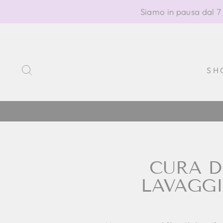
Vai
Siamo in pausa dal 7 
direttamente
ai
contenuti
CERCA
SH
CURA D
LAVAGG