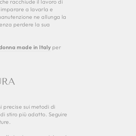
he racchiude il lavoro di
, imparare a lavarla e
manutenzione ne allunga la
senza perdere la sua
 donna made in Italy
per
URA
ni precise sui metodi di
 di stiro più adatto. Seguire
ture.