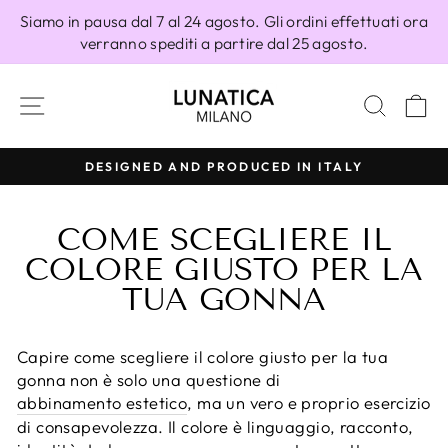
Vai
Siamo in pausa dal 7 al 24 agosto. Gli ordini effettuati ora
direttamente
verranno spediti a partire dal 25 agosto.
ai
contenuti
NAVIGAZIONE DEL SITO
CERC
C
Y
100% MADE IN ITALY
Metti
in
COME SCEGLIERE IL
pausa
presentazione
COLORE GIUSTO PER LA
TUA GONNA
Capire come scegliere il colore giusto per la tua
gonna non è solo una questione di
abbinamento estetico
, ma un vero e proprio esercizio
di consapevolezza. Il colore è linguaggio, racconto,