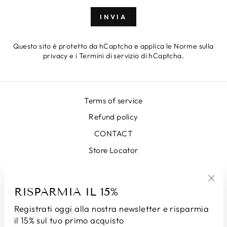
INVIA
INVIA
Questo sito è protetto da hCaptcha e applica le
Norme sulla
privacy
e i
Termini di servizio
di hCaptcha.
Terms of service
Refund policy
CONTACT
Store Locator
SIGN UP AND SAVE
RISPARMIA IL 15%
"Chi
(esc
Registrati oggi alla nostra newsletter e risparmia
VALUTA
Italia (EUR €)
il 15% sul tuo primo acquisto