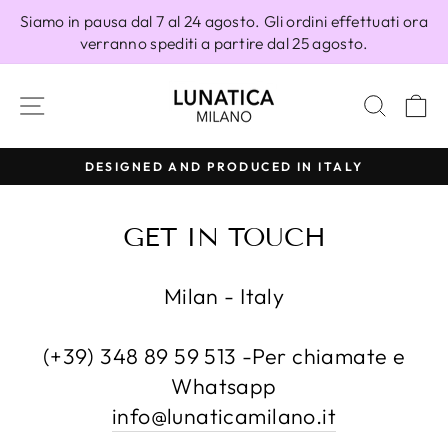
Vai
Siamo in pausa dal 7 al 24 agosto. Gli ordini effettuati ora
direttamente
verranno spediti a partire dal 25 agosto.
ai
contenuti
NAVIGAZIONE DEL SITO
CERC
C
DESIGNED AND PRODUCED IN ITALY
Metti
in
GET IN TOUCH
pausa
presentazione
Milan - Italy
(+39) 348 89 59 513 -Per chiamate e
Whatsapp
info@lunaticamilano.it