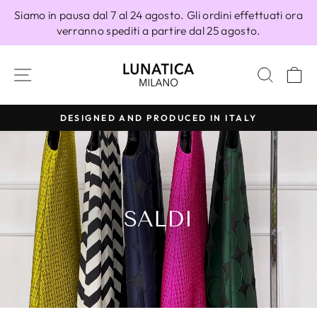
Vai
Siamo in pausa dal 7 al 24 agosto. Gli ordini effettuati ora
direttamente
verranno spediti a partire dal 25 agosto.
ai
contenuti
NAVIGAZIONE DEL SITO
CERC
C
DESIGNED AND PRODUCED IN ITALY
Metti
in
pausa
presentazione
SALDI