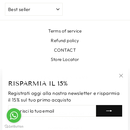
ORDINA
Terms of service
Refund policy
CONTACT
Store Locator
SIGN UP AND SAVE
RISPARMIA IL 15%
"Chi
(esc
Registrati oggi alla nostra newsletter e risparmia
VALUTA
Italia (EUR €)
il 15% sul tuo primo acquisto
INSERISCI
ISCRIVITI
LA
© 2026 LUNATICAMILANO.COM | Luna srl | Via Cappuccina 61 ,
TUA
20851 Lissone | P.IVA 13609550960
EMAIL
Powered by Shopify