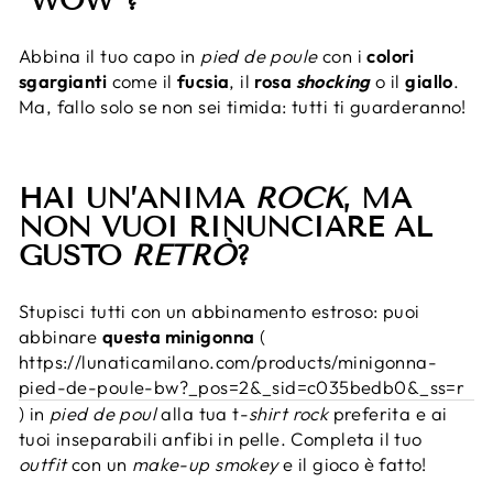
“WOW”?
Abbina il tuo capo in
pied de poule
con i
colori
sgargianti
come il
fucsia
, il
rosa
shocking
o il
giallo
.
Ma, fallo solo se non sei timida: tutti ti guarderanno!
HAI UN’ANIMA
ROCK
, MA
NON VUOI RINUNCIARE AL
GUSTO
RETRÒ
?
Stupisci tutti con un abbinamento estroso: puoi
abbinare
questa minigonna
(
https://lunaticamilano.com/products/minigonna-
pied-de-poule-bw?_pos=2&_sid=c035bedb0&_ss=r
) in
pied de poul
alla tua t-
shirt
rock
preferita e ai
tuoi inseparabili anfibi in pelle. Completa il tuo
outfit
con un
make-up
smokey
e il gioco è fatto!