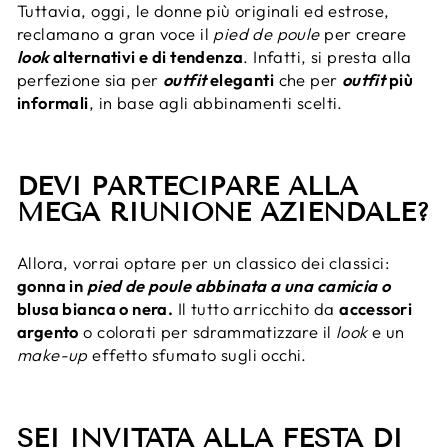
Tuttavia, oggi, le donne più originali ed estrose,
reclamano a gran voce il
pied de poule
per creare
look
alternativi e di tendenza
. Infatti, si presta alla
perfezione sia per
outfit
eleganti
che per
outfit
più
informali
, in base agli abbinamenti scelti.
DEVI PARTECIPARE ALLA
MEGA RIUNIONE AZIENDALE?
Allora, vorrai optare per un classico dei classici:
gonna in
pied de poule abbinata a una camicia o
blusa bianca o nera.
Il tutto arricchito da
accessori
argento
o colorati per sdrammatizzare il
look
e un
make-up
effetto sfumato sugli occhi.
SEI INVITATA ALLA FESTA DI