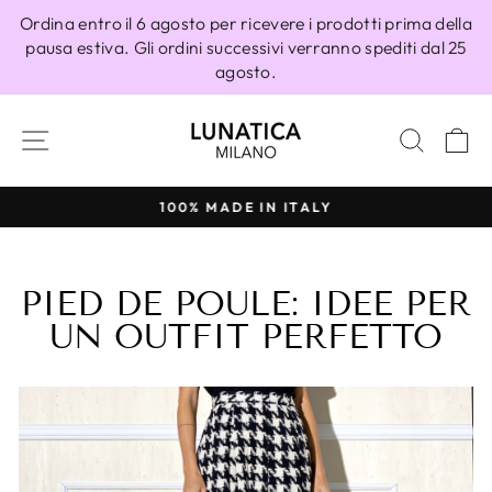
Vai
Ordina entro il 6 agosto per ricevere i prodotti prima della
direttamente
pausa estiva. Gli ordini successivi verranno spediti dal 25
ai
agosto.
contenuti
NAVIGAZIONE DEL SITO
CERC
C
100% MADE IN ITALY
Metti
in
pausa
PIED DE POULE: IDEE PER
presentazione
UN OUTFIT PERFETTO