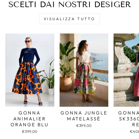
SCELTI DAI NOSTRI DESIGER
VISUALIZZA TUTTO
GONNA JUNGLE
GONNA
GONNA
MATELASSÈ
SK336
ANIMALIER
R
ORANGE BLU
€399,00
€40
€399,00