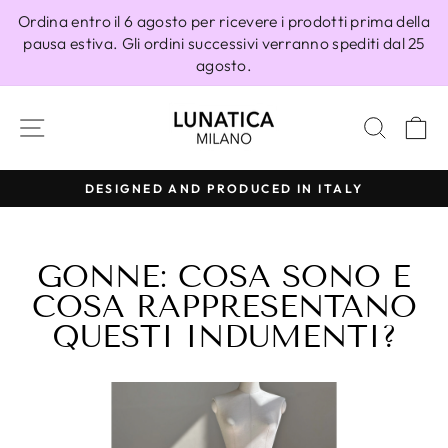
Vai
Ordina entro il 6 agosto per ricevere i prodotti prima della
direttamente
pausa estiva. Gli ordini successivi verranno spediti dal 25
ai
agosto.
contenuti
NAVIGAZIONE DEL SITO
CERC
C
DESIGNED AND PRODUCED IN ITALY
Metti
in
pausa
GONNE: COSA SONO E
presentazione
COSA RAPPRESENTANO
QUESTI INDUMENTI?