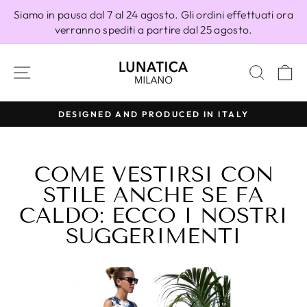
Vai
Siamo in pausa dal 7 al 24 agosto. Gli ordini effettuati ora
direttamente
verranno spediti a partire dal 25 agosto.
ai
contenuti
NAVIGAZIONE DEL SITO
CERC
C
AND PRODUCED IN ITALY
100% MA
Metti
in
pausa
COME VESTIRSI CON
presentazione
STILE ANCHE SE FA
CALDO: ECCO I NOSTRI
SUGGERIMENTI