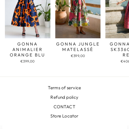
GONNA JUNGLE
GONNA
GONNA
MATELASSÈ
SK336
ANIMALIER
R
ORANGE BLU
€399,00
€40
€399,00
Terms of service
Refund policy
CONTACT
Store Locator