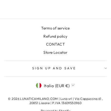
Terms of service
Refund policy
CONTACT
Store Locator
SIGN UP AND SAVE
VALUTA
Italia (EUR €)
© 2026 LUNATICAMILANO.COM | Luna srl | Via Cappuccina 61 ,
20851 Lissone | P.IVA 13609550960
Powered by Shopify