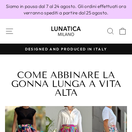
Vai
Siamo in pausa dal 7 al 24 agosto. Gli ordini effettuati ora
direttamente
verranno spediti a partire dal 25 agosto.
ai
contenuti
NAVIGAZIONE DEL SITO
CERC
C
DESIGNED AND PRODUCED IN ITALY
Metti
in
pausa
COME ABBINARE LA
presentazione
GONNA LUNGA A VITA
ALTA