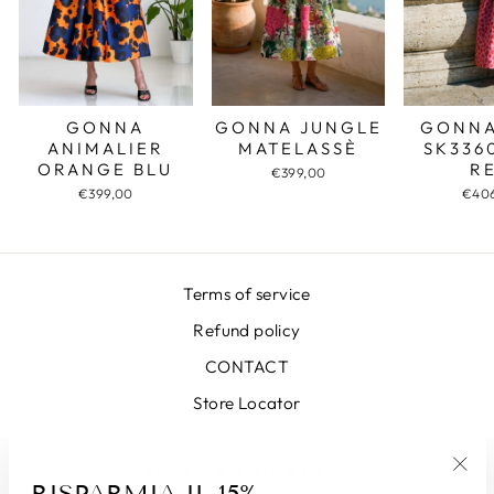
GONNA JUNGLE
GONNA
GONNA
MATELASSÈ
SK336
ANIMALIER
R
ORANGE BLU
€399,00
€40
€399,00
Terms of service
Refund policy
CONTACT
Store Locator
SIGN UP AND SAVE
RISPARMIA IL 15%
"Chi