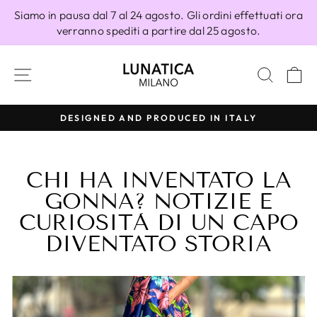
Vai
Siamo in pausa dal 7 al 24 agosto. Gli ordini effettuati ora
direttamente
verranno spediti a partire dal 25 agosto.
ai
contenuti
NAVIGAZIONE DEL SITO
CERC
C
100% MADE IN ITALY
Metti
in
pausa
CHI HA INVENTATO LA
presentazione
GONNA? NOTIZIE E
CURIOSITÀ DI UN CAPO
DIVENTATO STORIA