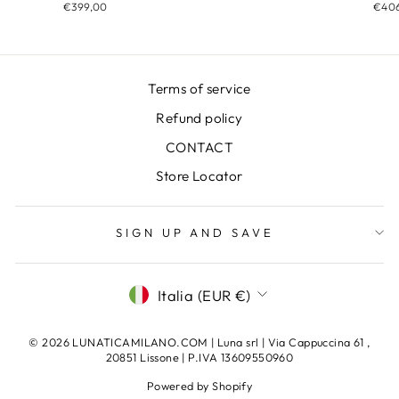
€40
€399,00
Terms of service
Refund policy
CONTACT
Store Locator
SIGN UP AND SAVE
VALUTA
Italia (EUR €)
© 2026 LUNATICAMILANO.COM | Luna srl | Via Cappuccina 61 ,
20851 Lissone | P.IVA 13609550960
Powered by Shopify