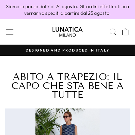
Vai
Siamo in pausa dal 7 al 24 agosto. Gli ordini effettuati ora
direttamente
verranno spediti a partire dal 25 agosto.
ai
contenuti
NAVIGAZIONE DEL SITO
CERC
C
100% MADE IN ITALY
Metti
in
pausa
ABITO A TRAPEZIO: IL
presentazione
CAPO CHE STA BENE A
TUTTE