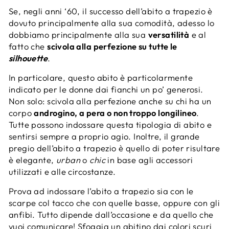
Se, negli anni ‘60, il successo dell’abito a trapezio è
dovuto principalmente alla sua comodità, adesso lo
dobbiamo principalmente alla sua
versatilità
e al
fatto che
scivola alla perfezione su tutte le
silhouette
.
In particolare, questo abito è particolarmente
indicato per le donne dai fianchi un po’ generosi.
Non solo: scivola alla perfezione anche su chi ha un
corpo
androgino, a pera o non troppo longilineo
.
Tutte possono indossare questa tipologia di abito e
sentirsi sempre a proprio agio. Inoltre, il grande
pregio dell’abito a trapezio è quello di poter risultare
è elegante,
urban
o
chic
in base agli accessori
utilizzati e alle circostanze.
Prova ad indossare l’abito a trapezio sia con le
scarpe col tacco che con quelle basse, oppure con gli
anfibi. Tutto dipende dall’occasione e da quello che
vuoi comunicare! Sfoggia un abitino dai colori scuri