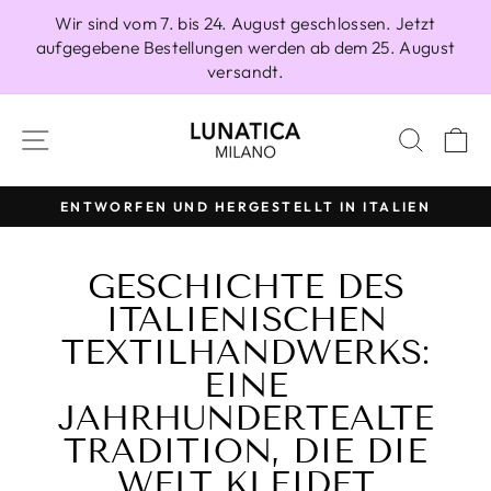
Direkt
Wir sind vom 7. bis 24. August geschlossen. Jetzt
zum
aufgegebene Bestellungen werden ab dem 25. August
Inhalt
versandt.
SEITENNAVIGATION
SUCH
E
100 % HERGESTELLT IN ITALIEN
Pause
Diashow
GESCHICHTE DES
ITALIENISCHEN
TEXTILHANDWERKS:
EINE
JAHRHUNDERTEALTE
TRADITION, DIE DIE
WELT KLEIDET