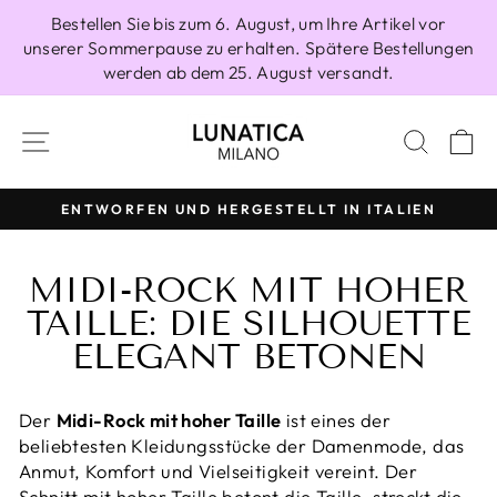
Direkt
Bestellen Sie bis zum 6. August, um Ihre Artikel vor
zum
unserer Sommerpause zu erhalten. Spätere Bestellungen
Inhalt
werden ab dem 25. August versandt.
SEITENNAVIGATION
SUCH
E
ENTWORFEN UND HERGESTELLT IN ITALIEN
Pause
Diashow
MIDI-ROCK MIT HOHER
TAILLE: DIE SILHOUETTE
ELEGANT BETONEN
Der
Midi-Rock mit hoher Taille
ist eines der
beliebtesten Kleidungsstücke der Damenmode, das
Anmut, Komfort und Vielseitigkeit vereint. Der
Schnitt mit hoher Taille betont die Taille, streckt die