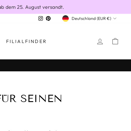
ab dem 25. August versandt.
WÄHRUNG
Instagram
Pinterest
Deutschland (EUR €)
EINLOGG
EIN
FILIALFINDER
FÜR SEINEN