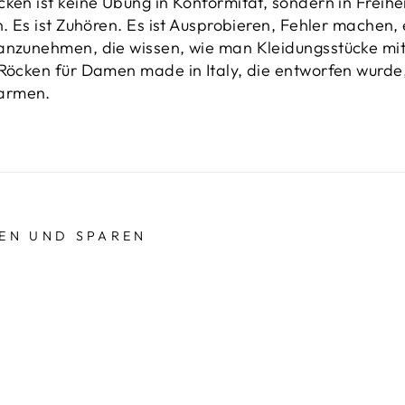
ken ist keine Übung in Konformität, sondern in Freiheit
n. Es ist Zuhören. Es ist Ausprobieren, Fehler machen, 
anzunehmen, die wissen, wie man Kleidungsstücke mit 
-Röcken für Damen made in Italy, die entworfen wurde
armen.
EN UND SPAREN
Sie, um Sonderangebote, kostenlose
nd einmalige Deals zu erhalten.
REN
am
terest
ISTE