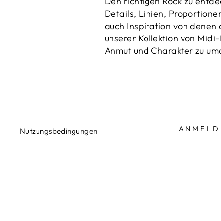
Den richtigen Rock zu entdec
Details, Linien, Proportione
auch Inspiration von denen 
unserer Kollektion von Midi
Anmut und Charakter zu um
ANMELD
Nutzungsbedingungen
Rückerstattungsrichtlinie
Abonnieren 
Geschenke u
KONTAKT
MELDEN
ABONNIE
Filialfinder
SIE
SICH
FÜR
UNSERE
Instagr
Pin
MAILINGL