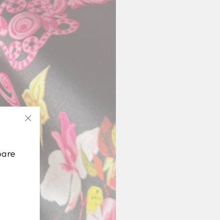
"Schließen
(Esc)"
pare