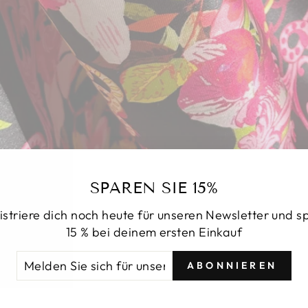
SPAREN SIE 15%
istriere dich noch heute für unseren Newsletter und s
15 % bei deinem ersten Einkauf
LDEN
ONNIEREN
ABONNIEREN
H
R