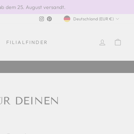
ab dem 25. August versandt.
WÄHRUNG
Instagram
Pinterest
Deutschland (EUR €)
EINLOGG
EIN
FILIALFINDER
ÜR DEINEN