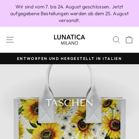
Direkt
Wir sind vom 7. bis 24. August geschlossen. Jetzt
zum
aufgegebene Bestellungen werden ab dem 25. August
Inhalt
versandt.
SEITENNAVIGATION
SUCH
E
ENTWORFEN UND HERGESTELLT IN ITALIEN
Pause
Diashow
TASCHEN