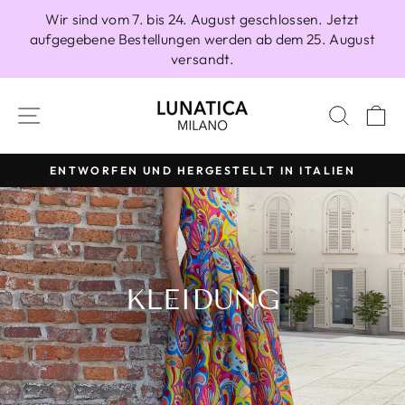
Direkt
Wir sind vom 7. bis 24. August geschlossen. Jetzt
zum
aufgegebene Bestellungen werden ab dem 25. August
Inhalt
versandt.
SEITENNAVIGATION
SUCH
E
ENTWORFEN UND HERGESTELLT IN ITALIEN
Pause
Diashow
KLEIDUNG